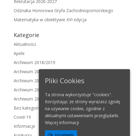
Rekrutacja 2026-2027
Odznaka Honorowa Gryfa Zachodniopomorskiego
Matematyka w obiektywie XVI edycja
Kategorie
Aktualności
Apele
Archiwum 2018/2019
Archiwum 2019/2020
Pliki Cookies
Archiwum 2020/2021
Archiwum 2021/2022
Ta strona wykorzystuje "cookies".
Archiwum 2022/2023
Korzystając ze strony wyrażasz zgodę
Bez kategorii
na używanie cookie, zgodnie z
aktualnymi ustawieniami przeglądarki.
Covid-19
Więcej informacji
Informacje
Ok, rozumiem.
Konkursy