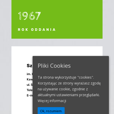
1967
ROK ODDANIA
Pliki Cookies
Szkoła Podstawowa nr 4
im. I Samodzielnej Warszawskiej Brygady
Ta strona wykorzystuje "cookies".
Kawalerii w Gryficach
Korzystając ze strony wyrażasz zgodę
ul. Sienkiewicza 10, 72-300 Gryfice
na używanie cookie, zgodnie z
Telefon/Fax: 91 384 29 47
aktualnymi ustawieniami przeglądarki.
E-mail:
sp4.gryfice@poczta.fm
Więcej informacji
Ok, rozumiem.